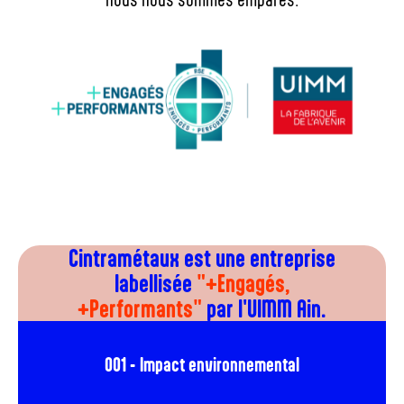
Cintramétaux est une entreprise
labellisée
"+Engagés,
+Performants"
par l'UIMM Ain.
001 -
Impact environnemental