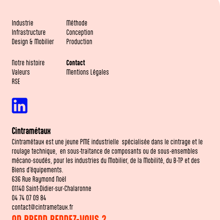
Industrie
Méthode
Infrastructure
Conception
Design & Mobilier
Production
Notre histoire
Contact
Valeurs
Mentions Légales
RSE
Cintramétaux
Cintramétaux est une jeune PME industrielle spécialisée dans le cintrage et le
roulage technique, en sous-traitance de composants ou de sous-ensembles
mécano-soudés, pour les industries du Mobilier, de la Mobilité, du B-TP et des
Biens d’équipements.
636 Rue Raymond Noël
01140 Saint-Didier-sur-Chalaronne
04 74 07 09 84
contact@cintrametaux.fr
ON PREND RENDEZ-VOUS ?